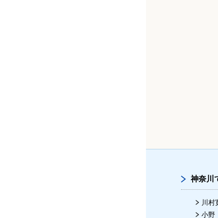
菅井敏郎（銀座UCデンタルインプラ
久保倉弘孝医師（小机歯科医院）
ント）
辻村傑医師（つじむら歯科医院）
東京のインプラント指導医・専門医
菅井健二医師（菅井歯科医院）
新谷悟（東京銀座シンタニインプラン
ト外科）
西川洋二医師（西川歯科医院）
小澤靖弘（聖路加国際病院）
杉﨑哲也医師（杉崎歯科医院）
小村健（南東北グループ医療法人財団
健貢会総合東京病院）
神奈川
柴垣博一医師（柴垣歯科医院）
川村
柏原毅（須賀歯科クリニック）
小野