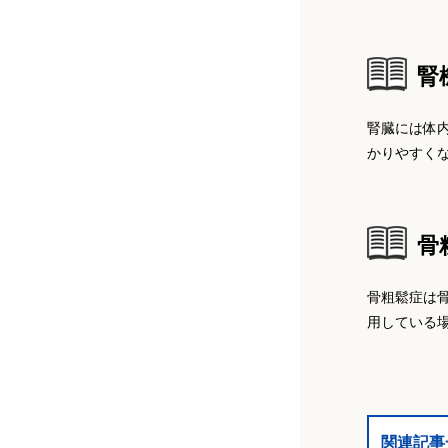
小島将太郎医師（恵比寿一丁目 小島
デンタルクリニック）
丹谷聖一 医師（アス横浜歯科クリニ
ック）
腎
神作 拓也医師（神作歯科医院）
腎臓には体
藤井秀朋 医師（オーラルデンタルク
かりやすく
リニック川崎）
姜 フランチェスカ静姫医師（MODO
ON DENTAL）
脇田雅文 医師（わきた歯科医院）
骨
小川 洋一医師（東京ステーション歯
科クリニック）
五十嵐俊男 医師（五十嵐歯科医院）
骨粗鬆症は
用している
月岡 庸之医師（つきおか歯科医院）
杉山貴志 医師（大船駅北口歯科）
荒井昌海（エムズ歯科クリニック東中
高嶋芸樹 医師（高嶋歯科医院）
野）
関連記事