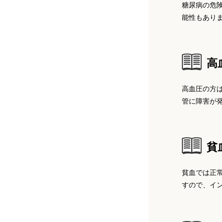
糖尿病の危
柳沢英明医師（やなぎさわ歯科つきみ
中野環（野上歯科クリニック）
能性もあり
堤 豊重医師（ツツミ歯科クリニッ
野駅前クリニック）
ク）
涌本昇（友紘会総合病院）
白井崇浩医師（エス歯科クリニック）
高
高坂晋哉医師（東板橋歯科クリニッ
安岡大志（安岡デンタルオフィス）
ク）
高血圧の方
老川秀紀医師（おいかわ歯科クリニッ
管に障害が
ク）
新井聖範（アーティスティックデンタ
海谷 幸利医師（海谷歯科医院）
ルクリニック）
樋口慎一医師（樋口歯科医院）
貧
内藤 嘉彦医師（内藤歯科）
林義豊（林歯科医院）
飯田倫太郎医師（飯田デンタルオフィ
貧血では正
佐々木 仁医師（じんデンタルクリニ
ス）
すので、イ
岡田紘一（庄野歯科医院）
ック）
黒川貴史医師（新城あおば歯科）