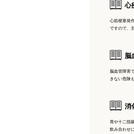
足立哲也（足立歯科クリニック）
栗原 圭子医師（ホワイトラビット歯
心
科医院）
藤井俊治 医師（藤井歯科医院）
泉田尚宏（泉田歯科医院）
心筋梗塞発
ですので、
栗原 盛浩医師（東池袋くしやま歯科
大塚隆 医師（大塚歯科クリニック）
医院）
森本誠一（森本歯科医院）
今村直樹医師（今村歯科・矯正歯科医
脳
堤 三浩子医師（タケル・デンタルク
長谷川昌徳（長谷川歯科医院）
院）
リニック）
脳血管障害
中村信一郎（にしさんそう歯科）
きない危険
岩本勝医師（金子歯科医院）
浅見 剛史医師（デンタルオフィス世
田谷公園）
虫本栄子（スウェーデン入れ歯・イン
髙橋璋医師（ハートデンタルクリニッ
プラントセンター）
消
ク）
酒井 崇充医師（東松原さかい歯科ク
リニック）
胃や十二指
赤木誉（医療法人貴志会）
奥森直人医師（おくもり歯科医院）
飲み合わせ