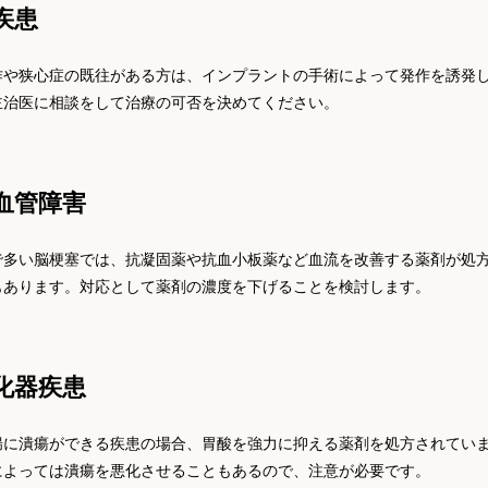
疾患
作や狭心症の既往がある方は、インプラントの手術によって発作を誘発
主治医に相談をして治療の可否を決めてください。
血管障害
で多い脳梗塞では、抗凝固薬や抗血小板薬など血流を改善する薬剤が処
もあります。対応として薬剤の濃度を下げることを検討します。
化器疾患
腸に潰瘍ができる疾患の場合、胃酸を強力に抑える薬剤を処方されてい
によっては潰瘍を悪化させることもあるので、注意が必要です。