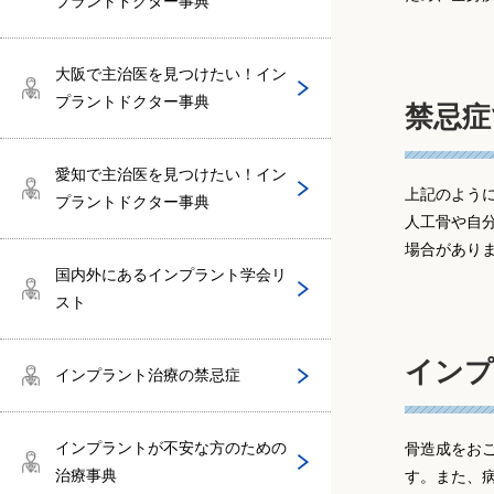
プラントドクター事典
今井恭一郎医師（今井歯科クリニッ
陸野隆弘（陸野歯科医院）
台東区でインプラントドクターがいる
伊神真次（医療法人颯真会）
JAO（日本オッセオインテグレーショ
歯周病
SPIインプラント
ク）
クリニック
梅本 和也医師（うめ歯科クリニッ
ンアカデミー）
大阪で主治医を見つけたい！イン
ク）
池田紀夫（グローバル矯正歯科江坂）
プラントドクター事典
禁忌症
丹羽健（医療法人丹羽歯科）
糖尿病
AQBインプラント
鈴木玲爾医師（明海大学PDI埼玉歯科
墨田区でインプラントドクターがいる
EAO（ヨーロッパインプラント学会）
診療所）
クリニック
鈴木 智弘医師（入谷歯科クリニッ
楠本哲次（大阪歯科大学医療保健学部
愛知で主治医を見つけたい！イン
松岡力（リキデンタルオフィス）
3iインプラント
上記のよう
ク）
口腔工学科 教授）
プラントドクター事典
ITI（The International Team for Impla
人工骨や自
千代田区でインプラントドクターがい
ntology）
場合があり
村上弘（愛知学院大学歯学部附属病院
るクリニック
篠原英晃医師（横浜元町ナチュラル歯
石原修（大阪府立病院機構大阪急性
国内外にあるインプラント学会リ
口腔インプラント科）
科）
期・総合医療センター歯科口腔外科）
スト
【駅別】東京でインプラントドクター
堀田康記（堀田歯科）
がいるクリニック
インプ
阿部 健医師（阿部歯科CTクリニッ
和田誠大（大阪大学 歯学部附属病
インプラント治療の禁忌症
ク）
院）
田島伸也（田島伸也デンタルオフィ
中央区でインプラントドクターがいる
インプラントが不安な方のための
骨造成をお
ス）
クリニック
深川 雅彦医師（医療法人社団敬和会
覚道健治（大阪歯科大学附属病院）
治療事典
す。また、