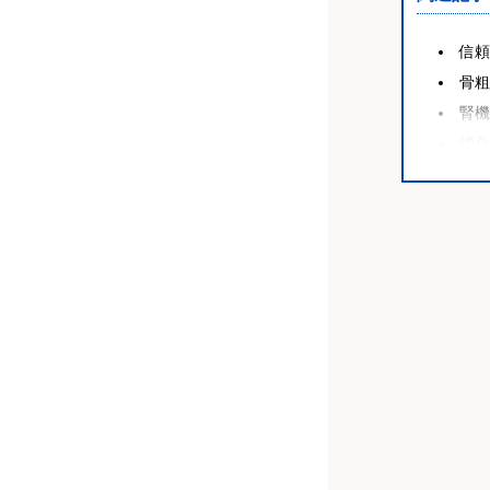
勝山英明 医師（MMデンタルクリニッ
信頼
芦澤仁（錦糸町スマイル歯科クリニッ
ク）
ク）
骨
腎
山本成允医師（溝の口ステーションビ
消
壱岐聰一郎（世田谷通りデンタルオフ
ル歯科）
脳
ィス）
心
福西雅史医師（つるま歯科医院）
貧
原田庸平（リバーシティ歯科クリニッ
高
ク）
歯
栗林伸之医師（栗林歯科）
糖
玉橋岳史（中目黒歯科医院）
滝澤聡明 医師（湘南藤沢歯科）
高島義明（高島デンタルオフィス ア
鈴木仙一 医師（ライオンデンタルク
レア品川）
リニック海老名）