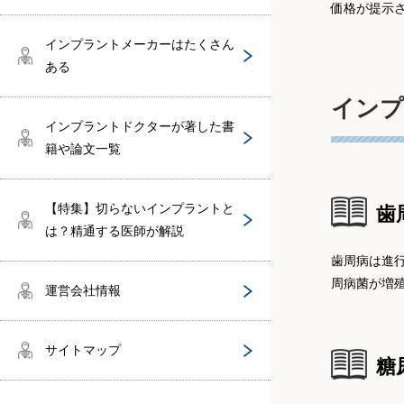
深川歯科）
価格が提示
田川清（タガワデンタルクリニック）
中村 雅之（中村歯科医院）
江原雄二（江原歯科医院）
インプラントメーカーはたくさん
梶野 裕医師（カジノ歯科医院）
ある
鳥村敏明
猪狩 安豊（大崎デンタルオフィス）
添田義博（ソエダ歯科診療所）
インプ
鈴木彰（ベル歯科医院）
インプラントドクターが著した書
杉山尚隆（杉山デンタルクリニック）
籍や論文一覧
植野 芳和医師（一般財団法人 松翁会
阪本貴司（医療法人白鵬会 阪本歯科
歯科診療所）
亀卦川博仁（きけがわ歯科医院）
矯正歯科）
日比英晴（名古屋大学医学部付属病
【特集】切らないインプラントと
歯
院 歯科口腔外科）
石井 聰至医師（日本橋小伝馬町駅前
は？精通する医師が解説
井上正敏医師（井上歯科医院）
三村義昭（三村歯科医院）
歯科・口腔外科）
歯周病は進
周病菌が増
運営会社情報
山口剛医師（山口歯科医院）
川添堯彬（大阪歯科大学付属病院）
高田 利章医師（たかた歯科医院）
サイトマップ
菊池謙一医師（きくち歯科クリニッ
前田芳信（医療法人サラヤ健育会 オ
糖
保母 浩児医師（国際デンタルクリニ
ク）
ーラルケアステーション本町歯科）
ック）