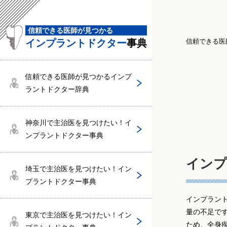
川村寛医師（川村歯科クリニック）
岩城正明（いわき歯科医院）
目黒区でインプラントドクターがいる
日本橋駅から通える！インプラントド
増田英人（医療法人ライフスマイルま
加藤郁郎（美合歯科クリニック）
インプラントの認定医一覧
骨粗鬆症
インプラント2回法のドクター
ノーベルバイオケア
インプラントのメンテナンスについて
クリニック
クターがいるクリニック
すだ歯科医院）
信頼できる医師が見つかる
インプラントドクター
事典
信頼できる医
武田志保美医師（ライオン歯科）
内山雅夫（医療法人社団栄内会 スマ
阿久根竜大（あくね歯科クリニック）
日本口腔インプラント学会
腎機能障害
抜歯即時インプラント
デンティウム
インプラント治療の選び方とは？
イルデンタルクリニック）
渋谷区でインプラントドクターがいる
東京駅から通える！インプラントドク
利森仁（としもりサンフィッシュデン
クリニック
ターがいるクリニック
タルクリニック）
信頼できる医師が見つかるインプ
塩原聡之医師（幸歯科医院）
鬼頭広章（やくし歯科・矯正歯科）
ICOI 国際口腔インプラント学会
消化器疾患
フラップレス手術
ストローマン
インプラントの保険
ラントドクター辞典
阿部ヒロ（あべひろ総合歯科）
文京区でインプラントドクターがいる
松島寛忠（松島歯科医院）
小野 洋一医師（小野歯科医院）
山村洋志（すまいる歯科）
ISOI 国際口腔インプラント学会
脳血管障害
OAM手術
カムログ
インプラントの高額療養費制度
クリニック
神奈川で主治医を見つけたい！イ
飯山浩靖医師（いいやま歯科医院）
ンプラントドクター事典
松本英喆（松本歯科医院）
千原 晃医師（湘南鎌倉歯科・矯正歯
山本浩司（コージ山本歯科医院）
日本顎顔面インプラント学会
心疾患
即時荷重インプラント
オステム
インプラントの医療控除制度
江戸川区でインプラントドクターがい
イン
科）
井上一彦医師（井上歯科クリニック）
るクリニック
埼玉で主治医を見つけたい！イン
森永昌義（森永歯科クリニック）
安藤雅康（中央歯科クリニック）
AAID（米国インプラント学会）
貧血
アストラテック
出身大学でインプラントの技術はわか
プラントドクター事典
西村 一郎医師（ざま駅前歯科医院）
河野慶吾医師（ブライトデンタルクリ
るのか？
江東区でインプラントドクターがいる
インプラン
ニック）
堀田昇（ほった歯科）
クリニック
量の不足で
荒尾誠子（新安城歯科）
日本先進インプラント学会
高血圧
ZIRKOLITH（ジルリッツ）
東京で主治医を見つけたい！イン
ため、全身
西村 美奈医師（むさし歯科医院）