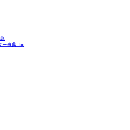
典
事典_top