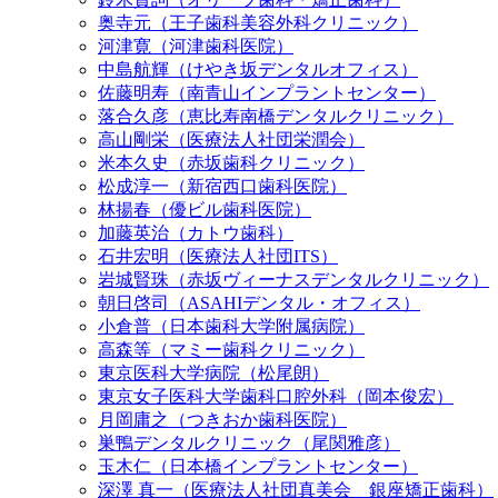
奥寺元（王子歯科美容外科クリニック）
河津寛（河津歯科医院）
中島航輝（けやき坂デンタルオフィス）
佐藤明寿（南青山インプラントセンター）
落合久彦（恵比寿南橋デンタルクリニック）
高山剛栄（医療法人社団栄潤会）
米本久史（赤坂歯科クリニック）
松成淳一（新宿西口歯科医院）
林揚春（優ビル歯科医院）
加藤英治（カトウ歯科）
石井宏明（医療法人社団ITS）
岩城賢珠（赤坂ヴィーナスデンタルクリニック）
朝日啓司（ASAHIデンタル・オフィス）
小倉普（日本歯科大学附属病院）
高森等（マミー歯科クリニック）
東京医科大学病院（松尾朗）
東京女子医科大学歯科口腔外科（岡本俊宏）
月岡庸之（つきおか歯科医院）
巣鴨デンタルクリニック（尾関雅彦）
玉木仁（日本橋インプラントセンター）
深澤 真一（医療法人社団真美会 銀座矯正歯科）