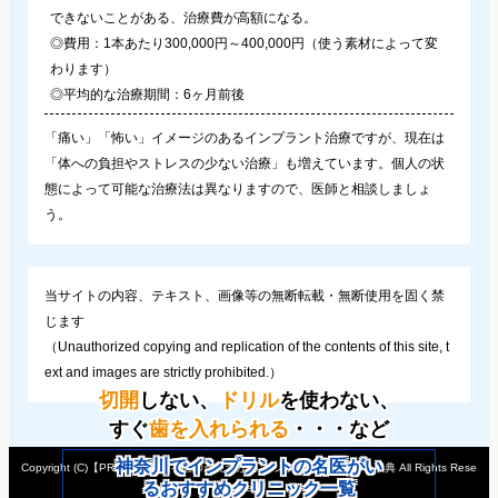
できないことがある、治療費が高額になる。
◎費用：1本あたり300,000円～400,000円（使う素材によって変
わります）
◎平均的な治療期間：6ヶ月前後
「痛い」「怖い」イメージのあるインプラント治療ですが、現在は
「体への負担やストレスの少ない治療」も増えています。個人の状
態によって可能な治療法は異なりますので、医師と相談しましょ
う。
当サイトの内容、テキスト、画像等の無断転載・無断使用を固く禁
じます
（Unauthorized copying and replication of the contents of this site, t
ext and images are strictly prohibited.）
切開
しない、
ドリル
を使わない、
すぐ
歯を入れられる
・・・など
神奈川でインプラントの名医がい
Copyright (C)【PR】
信頼できる医師が見つかる インプラントドクター事典
All Rights Rese
るおすすめクリニック一覧
rved.