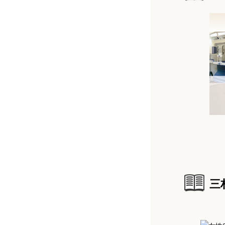
菅井敏郎（銀座UCデンタルインプラ
久保倉弘孝医師（小机歯科医院）
ント）
辻村傑医師（つじむら歯科医院）
東京のインプラント指導医・専門医
菅井健二医師（菅井歯科医院）
新谷悟（東京銀座シンタニインプラン
ト外科）
西川洋二医師（西川歯科医院）
小澤靖弘（聖路加国際病院）
杉﨑哲也医師（杉崎歯科医院）
小村健（南東北グループ医療法人財団
健貢会総合東京病院）
三
柴垣博一医師（柴垣歯科医院）
柏原毅（須賀歯科クリニック）