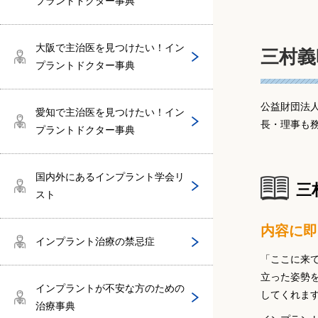
プラントドクター事典
今井恭一郎医師（今井歯科クリニッ
陸野隆弘（陸野歯科医院）
台東区でインプラントドクターがいる
伊神真次（医療法人颯真会）
JAO（日本オッセオインテグレーショ
歯周病
SPIインプラント
ク）
クリニック
梅本 和也医師（うめ歯科クリニッ
ンアカデミー）
大阪で主治医を見つけたい！イン
三村義
ク）
池田紀夫（グローバル矯正歯科江坂）
プラントドクター事典
丹羽健（医療法人丹羽歯科）
糖尿病
AQBインプラント
鈴木玲爾医師（明海大学PDI埼玉歯科
墨田区でインプラントドクターがいる
EAO（ヨーロッパインプラント学会）
診療所）
クリニック
公益財団法
鈴木 智弘医師（入谷歯科クリニッ
楠本哲次（大阪歯科大学医療保健学部
愛知で主治医を見つけたい！イン
松岡力（リキデンタルオフィス）
3iインプラント
長・理事も
ク）
口腔工学科 教授）
プラントドクター事典
ITI（The International Team for Impla
千代田区でインプラントドクターがい
ntology）
村上弘（愛知学院大学歯学部附属病院
るクリニック
篠原英晃医師（横浜元町ナチュラル歯
石原修（大阪府立病院機構大阪急性
国内外にあるインプラント学会リ
口腔インプラント科）
三
科）
期・総合医療センター歯科口腔外科）
スト
【駅別】東京でインプラントドクター
内容に即
堀田康記（堀田歯科）
がいるクリニック
阿部 健医師（阿部歯科CTクリニッ
和田誠大（大阪大学 歯学部附属病
インプラント治療の禁忌症
ク）
院）
「ここに来
田島伸也（田島伸也デンタルオフィ
立った姿勢
中央区でインプラントドクターがいる
インプラントが不安な方のための
ス）
してくれま
クリニック
深川 雅彦医師（医療法人社団敬和会
覚道健治（大阪歯科大学附属病院）
治療事典