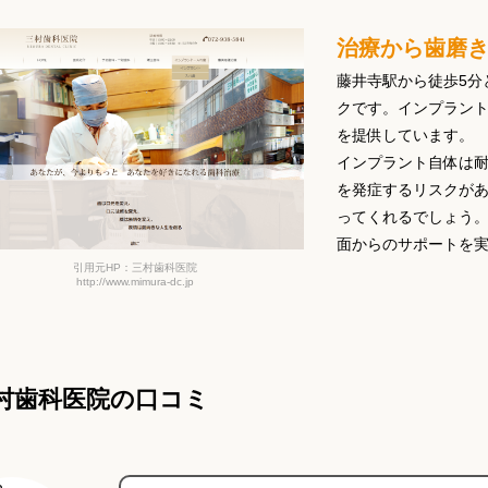
治療から歯磨
藤井寺駅から徒歩5分
クです。インプラン
を提供しています。
インプラント自体は
を発症するリスクが
ってくれるでしょう
面からのサポートを
引用元HP：三村歯科医院
http://www.mimura-dc.jp
村歯科医院の口コミ