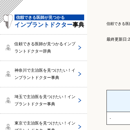
川村寛医師（川村歯科クリニック）
岩城正明（いわき歯科医院）
目黒区でインプラントドクターがいる
日本橋駅から通える！インプラントド
増田英人（医療法人ライフスマイルま
加藤郁郎（美合歯科クリニック）
インプラントの認定医一覧
骨粗鬆症
インプラント2回法のドクター
ノーベルバイオケア
インプラントのメンテナンスについて
クリニック
クターがいるクリニック
すだ歯科医院）
信頼できる医師が見つかる
インプラントドクター
事典
信頼できる医
武田志保美医師（ライオン歯科）
内山雅夫（医療法人社団栄内会 スマ
阿久根竜大（あくね歯科クリニック）
日本口腔インプラント学会
腎機能障害
抜歯即時インプラント
デンティウム
インプラント治療の選び方とは？
イルデンタルクリニック）
渋谷区でインプラントドクターがいる
東京駅から通える！インプラントドク
利森仁（としもりサンフィッシュデン
最終更新日:2
クリニック
ターがいるクリニック
タルクリニック）
信頼できる医師が見つかるインプ
塩原聡之医師（幸歯科医院）
鬼頭広章（やくし歯科・矯正歯科）
ICOI 国際口腔インプラント学会
消化器疾患
フラップレス手術
ストローマン
インプラントの保険
ラントドクター辞典
阿部ヒロ（あべひろ総合歯科）
文京区でインプラントドクターがいる
松島寛忠（松島歯科医院）
小野 洋一医師（小野歯科医院）
山村洋志（すまいる歯科）
ISOI 国際口腔インプラント学会
脳血管障害
OAM手術
カムログ
インプラントの高額療養費制度
クリニック
神奈川で主治医を見つけたい！イ
飯山浩靖医師（いいやま歯科医院）
ンプラントドクター事典
松本英喆（松本歯科医院）
千原 晃医師（湘南鎌倉歯科・矯正歯
山本浩司（コージ山本歯科医院）
日本顎顔面インプラント学会
心疾患
即時荷重インプラント
オステム
インプラントの医療控除制度
江戸川区でインプラントドクターがい
科）
井上一彦医師（井上歯科クリニック）
るクリニック
埼玉で主治医を見つけたい！イン
森永昌義（森永歯科クリニック）
安藤雅康（中央歯科クリニック）
AAID（米国インプラント学会）
貧血
アストラテック
出身大学でインプラントの技術はわか
プラントドクター事典
西村 一郎医師（ざま駅前歯科医院）
河野慶吾医師（ブライトデンタルクリ
るのか？
江東区でインプラントドクターがいる
ニック）
堀田昇（ほった歯科）
-
クリニック
荒尾誠子（新安城歯科）
日本先進インプラント学会
高血圧
ZIRKOLITH（ジルリッツ）
東京で主治医を見つけたい！イン
西村 美奈医師（むさし歯科医院）