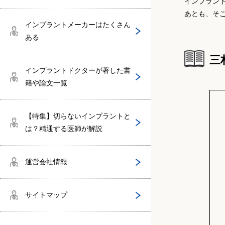
深川歯科）
インプラン
あとも、そ
田川清（タガワデンタルクリニック）
中村 雅之（中村歯科医院）
江原雄二（江原歯科医院）
インプラントメーカーはたくさん
梶野 裕医師（カジノ歯科医院）
ある
鳥村敏明
猪狩 安豊（大崎デンタルオフィス）
添田義博（ソエダ歯科診療所）
三
鈴木彰（ベル歯科医院）
インプラントドクターが著した書
杉山尚隆（杉山デンタルクリニック）
籍や論文一覧
植野 芳和医師（一般財団法人 松翁会
阪本貴司（医療法人白鵬会 阪本歯科
歯科診療所）
亀卦川博仁（きけがわ歯科医院）
矯正歯科）
日比英晴（名古屋大学医学部付属病
【特集】切らないインプラントと
院 歯科口腔外科）
石井 聰至医師（日本橋小伝馬町駅前
は？精通する医師が解説
井上正敏医師（井上歯科医院）
三村義昭（三村歯科医院）
歯科・口腔外科）
運営会社情報
山口剛医師（山口歯科医院）
川添堯彬（大阪歯科大学付属病院）
高田 利章医師（たかた歯科医院）
サイトマップ
菊池謙一医師（きくち歯科クリニッ
前田芳信（医療法人サラヤ健育会 オ
保母 浩児医師（国際デンタルクリニ
ク）
ーラルケアステーション本町歯科）
ック）