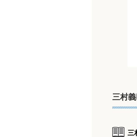
勝山英明 医師（MMデンタルクリニッ
芦澤仁（錦糸町スマイル歯科クリニッ
ク）
ク）
山本成允医師（溝の口ステーションビ
壱岐聰一郎（世田谷通りデンタルオフ
ル歯科）
ィス）
福西雅史医師（つるま歯科医院）
原田庸平（リバーシティ歯科クリニッ
ク）
栗林伸之医師（栗林歯科）
三村義
玉橋岳史（中目黒歯科医院）
滝澤聡明 医師（湘南藤沢歯科）
高島義明（高島デンタルオフィス ア
鈴木仙一 医師（ライオンデンタルク
レア品川）
三
リニック海老名）