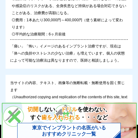
や感染症のリスクがある、全身疾患など持病がある場合対応できない
ことがある、治療費が高額になる。
◎費用：1本あたり300,000円～400,000円（使う素材によって変わ
ります）
◎平均的な治療期間：6ヶ月前後
「痛い」「怖い」イメージのあるインプラント治療ですが、現在は
「体への負担やストレスの少ない治療」も増えています。個人の状態
によって可能な治療法は異なりますので、医師と相談しましょう。
当サイトの内容、テキスト、画像等の無断転載・無断使用を固く禁じ
ます
（Unauthorized copying and replication of the contents of this site, text
and images are strictly prohibited.）
切開
しない、
ドリル
を使わない、
すぐ
歯を入れられる
・・・など
東京でインプラントの名医がいる
Copyright (C)【PR】
信頼できる医師が見つかる インプラントドクター事典
All Rights Reserve
おすすめクリニック一覧
d.