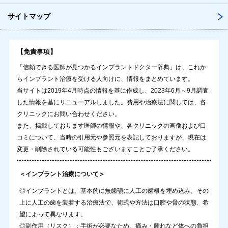
サイトマップ
【免責事項】
「信頼できる医師が見つかるインプラントドクター辞典」は、これか
らインプラント治療を受ける人向けに、情報をまとめています。
当サイトは2019年4月時点の情報を基に作成し、2023年6月～9月調査
した情報を基にリニューアルしました。費用や治療法に関しては、各
クリニックにお問い合わせください。
また、掲載しております医師の情報や、各クリニックの画像および口
コミについて、当時の引用元や参照元を表記しておりますが、現在は
変更・削除されている可能性もございますことご了承ください。
＜インプラント治療について＞
◎インプラントとは、基本的に無歯顎に人工の歯根を埋め込み、その
上に人工の歯を装着する治療法で、術式や方法は口腔や骨の状態、希
望によって異なります。
◎副作用（リスク）：手術が必要なため、痛み・腫れなど体への負担