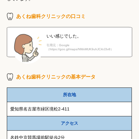
あくね歯科クリニックの口コミ
いい感じでした。
引用元：Google
（https://goo.gl/maps/NWxMUK9uhJC4rJ3v8）
あくね歯科クリニックの基本データ
所在地
愛知県名古屋市緑区境松2-411
アクセス
名鉄中京競馬場前駅徒歩2分