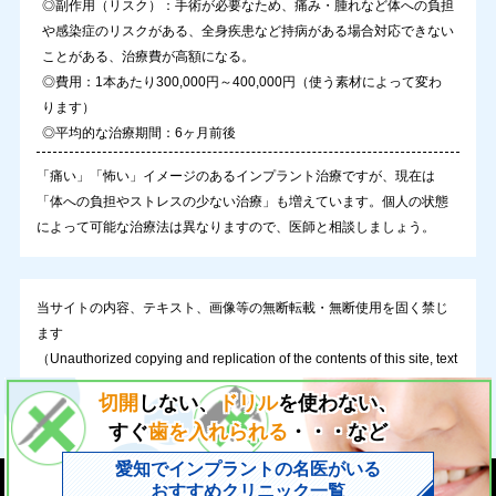
◎副作用（リスク）：手術が必要なため、痛み・腫れなど体への負担
や感染症のリスクがある、全身疾患など持病がある場合対応できない
ことがある、治療費が高額になる。
◎費用：1本あたり300,000円～400,000円（使う素材によって変わ
ります）
◎平均的な治療期間：6ヶ月前後
「痛い」「怖い」イメージのあるインプラント治療ですが、現在は
「体への負担やストレスの少ない治療」も増えています。個人の状態
によって可能な治療法は異なりますので、医師と相談しましょう。
当サイトの内容、テキスト、画像等の無断転載・無断使用を固く禁じ
ます
（Unauthorized copying and replication of the contents of this site, text
and images are strictly prohibited.）
切開
しない、
ドリル
を使わない、
すぐ
歯を入れられる
・・・など
愛知でインプラントの名医がいる
Copyright (C)【PR】
信頼できる医師が見つかる インプラントドクター事典
All Rights Reserve
おすすめクリニック一覧