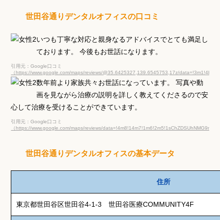
世田谷通りデンタルオフィスの口コミ
いつも丁寧な対応と親身なるアドバイスでとても満足し
ております。 今後もお世話になります。
引用元：Google口コミ
（https://www.google.com/maps/reviews/@35.6425327,139.6545753,17z/data=!3m1!
数年前より家族共々お世話になっています。 写真や動
画を見ながら治療の説明を詳しく教えてくださるので安
心して治療を受けることができています。
引用元：Google口コミ
（https://www.google.com/maps/reviews/data=!4m8!14m7!1m6!2m5!1sChZDSUhNMG9n
世田谷通りデンタルオフィスの基本データ
住所
東京都世田谷区世田谷4-1-3 世田谷医療COMMUNITY4F