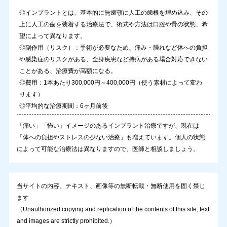
◎インプラントとは、基本的に無歯顎に人工の歯根を埋め込み、その
上に人工の歯を装着する治療法で、術式や方法は口腔や骨の状態、希
望によって異なります。
◎副作用（リスク）：手術が必要なため、痛み・腫れなど体への負担
や感染症のリスクがある、全身疾患など持病がある場合対応できない
ことがある、治療費が高額になる。
◎費用：1本あたり300,000円～400,000円（使う素材によって変わ
ります）
◎平均的な治療期間：6ヶ月前後
「痛い」「怖い」イメージのあるインプラント治療ですが、現在は
「体への負担やストレスの少ない治療」も増えています。個人の状態
によって可能な治療法は異なりますので、医師と相談しましょう。
当サイトの内容、テキスト、画像等の無断転載・無断使用を固く禁じ
ます
（Unauthorized copying and replication of the contents of this site, text
and images are strictly prohibited.）