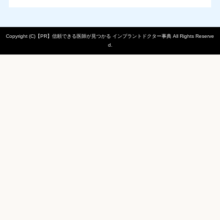
Copyright (C)【PR】
信頼できる医師が見つかる インプラントドクター事典
All Rights Reserve
d.