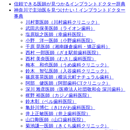
信頼できる医師が見つかるインプラントドクター辞典
神奈川で主治医を見つけたい！インプラントドクター
事典
川村寛医師（川村歯科クリニック）
武田志保美医師（ライオン歯科）
塩原聡之医師（幸歯科医院）
小野 洋一医師（小野歯科医院）
千原 晃医師（湘南鎌倉歯科・矯正歯科）
西村 一郎医師（ざま駅前歯科医院）
西村 美奈医師（むさし歯科医院）
梅本 和也医師（うめ歯科クリニック）
鈴木 智弘医師（入谷歯科クリニック）
篠原英晃医師（横浜元町ナチュラル歯科）
阿部 健医師（阿部歯科CTクリニック）
深川 雅彦医師（医療法人社団敬和会 深川歯科）
梶野 裕医師（カジノ歯科医院）
鈴木彰（ベル歯科医院）
亀卦川博仁（きけがわ歯科医院）
井上正敏医師（井上歯科医院）
山口剛医師（山口歯科医院）
菊池謙一医師（きくち歯科クリニック）