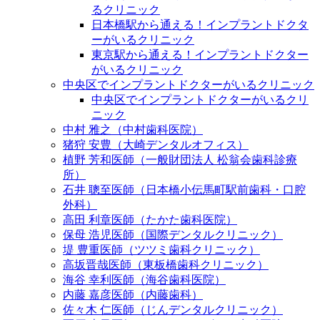
るクリニック
日本橋駅から通える！インプラントドクタ
ーがいるクリニック
東京駅から通える！インプラントドクター
がいるクリニック
中央区でインプラントドクターがいるクリニック
中央区でインプラントドクターがいるクリ
ニック
中村 雅之（中村歯科医院）
猪狩 安豊（大崎デンタルオフィス）
植野 芳和医師（一般財団法人 松翁会歯科診療
所）
石井 聰至医師（日本橋小伝馬町駅前歯科・口腔
外科）
高田 利章医師（たかた歯科医院）
保母 浩児医師（国際デンタルクリニック）
堤 豊重医師（ツツミ歯科クリニック）
高坂晋哉医師（東板橋歯科クリニック）
海谷 幸利医師（海谷歯科医院）
内藤 嘉彦医師（内藤歯科）
佐々木 仁医師（じんデンタルクリニック）