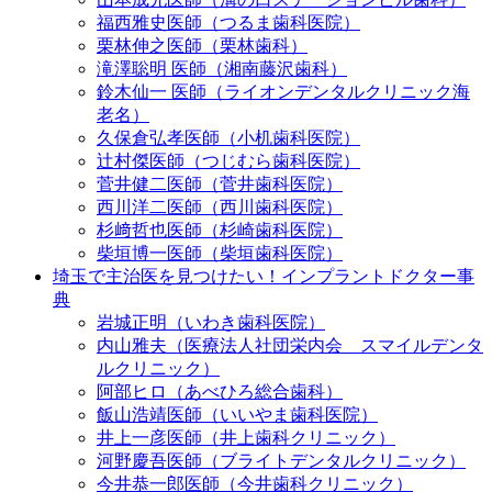
福西雅史医師（つるま歯科医院）
栗林伸之医師（栗林歯科）
滝澤聡明 医師（湘南藤沢歯科）
鈴木仙一 医師（ライオンデンタルクリニック海
老名）
久保倉弘孝医師（小机歯科医院）
辻村傑医師（つじむら歯科医院）
菅井健二医師（菅井歯科医院）
西川洋二医師（西川歯科医院）
杉﨑哲也医師（杉崎歯科医院）
柴垣博一医師（柴垣歯科医院）
埼玉で主治医を見つけたい！インプラントドクター事
典
岩城正明（いわき歯科医院）
内山雅夫（医療法人社団栄内会 スマイルデンタ
ルクリニック）
阿部ヒロ（あべひろ総合歯科）
飯山浩靖医師（いいやま歯科医院）
井上一彦医師（井上歯科クリニック）
河野慶吾医師（ブライトデンタルクリニック）
今井恭一郎医師（今井歯科クリニック）