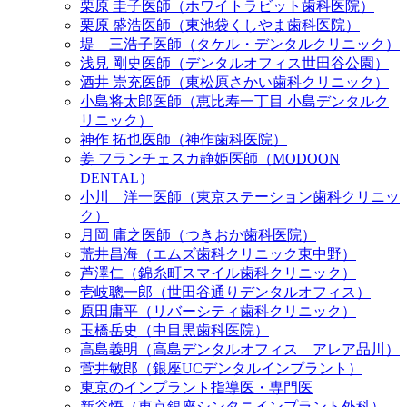
栗原 圭子医師（ホワイトラビット歯科医院）
栗原 盛浩医師（東池袋くしやま歯科医院）
堤 三浩子医師（タケル・デンタルクリニック）
浅見 剛史医師（デンタルオフィス世田谷公園）
酒井 崇充医師（東松原さかい歯科クリニック）
小島将太郎医師（恵比寿一丁目 小島デンタルク
リニック）
神作 拓也医師（神作歯科医院）
姜 フランチェスカ静姫医師（MODOON
DENTAL）
小川 洋一医師（東京ステーション歯科クリニッ
ク）
月岡 庸之医師（つきおか歯科医院）
荒井昌海（エムズ歯科クリニック東中野）
芦澤仁（錦糸町スマイル歯科クリニック）
壱岐聰一郎（世田谷通りデンタルオフィス）
原田庸平（リバーシティ歯科クリニック）
玉橋岳史（中目黒歯科医院）
高島義明（高島デンタルオフィス アレア品川）
菅井敏郎（銀座UCデンタルインプラント）
東京のインプラント指導医・専門医
新谷悟（東京銀座シンタニインプラント外科）