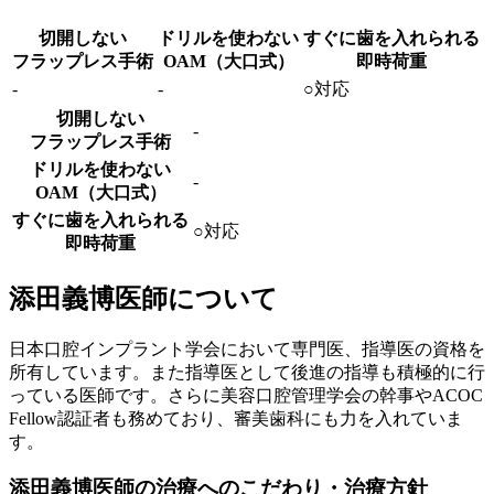
切開しない
ドリルを使わない
すぐに歯を入れられる
フラップレス手術
OAM（大口式）
即時荷重
-
-
○対応
切開しない
-
フラップレス手術
ドリルを使わない
-
OAM（大口式）
すぐに歯を入れられる
○対応
即時荷重
添田義博医師について
日本口腔インプラント学会において専門医、指導医の資格を
所有しています。また指導医として後進の指導も積極的に行
っている医師です。さらに美容口腔管理学会の幹事やACOC
Fellow認証者も務めており、審美歯科にも力を入れていま
す。
添田義博医師の治療へのこだわり・治療方針