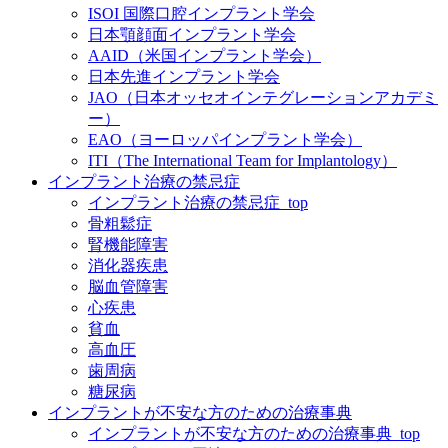
ISOI 国際口腔インプラント学会
日本顎顔面インプラント学会
AAID（米国インプラント学会）
日本先進インプラント学会
JAO（日本オッセオインテグレーションアカデミ
ー）
EAO（ヨーロッパインプラント学会）
ITI（The International Team for Implantology）
インプラント治療の禁忌症
インプラント治療の禁忌症_top
骨粗鬆症
腎機能障害
消化器疾患
脳血管障害
心疾患
貧血
高血圧
歯周病
糖尿病
インプラントが不安な方のための治療事典
インプラントが不安な方のための治療事典_top