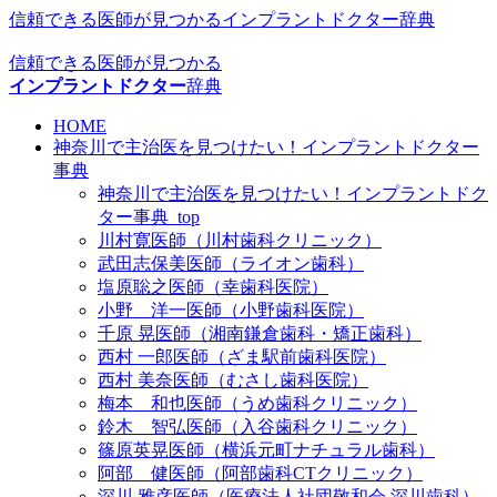
信頼できる医師が見つかるインプラントドクター辞典
信頼できる医師が見つかる
インプラントドクター
辞典
HOME
神奈川で主治医を見つけたい！インプラントドクター
事典
神奈川で主治医を見つけたい！インプラントドク
ター事典_top
川村寛医師（川村歯科クリニック）
武田志保美医師（ライオン歯科）
塩原聡之医師（幸歯科医院）
小野 洋一医師（小野歯科医院）
千原 晃医師（湘南鎌倉歯科・矯正歯科）
西村 一郎医師（ざま駅前歯科医院）
西村 美奈医師（むさし歯科医院）
梅本 和也医師（うめ歯科クリニック）
鈴木 智弘医師（入谷歯科クリニック）
篠原英晃医師（横浜元町ナチュラル歯科）
阿部 健医師（阿部歯科CTクリニック）
深川 雅彦医師（医療法人社団敬和会 深川歯科）