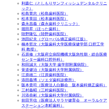
利森仁（としもりサンフィッシュデンタルクリニ
ック）
松島寛忠（松島歯科医院）
松本英喆（松本歯科医院）
森永昌義（森永歯科クリニック）
堀田昇（ほった歯科）
陸野隆弘（陸野歯科医院）
池田紀夫（グローバル矯正歯科江坂）
楠本哲次（大阪歯科大学医療保健学部 口腔工学
科 教授）
石原修（大阪府立病院機構大阪急性期・総合医療
センター歯科口腔外科）
和田誠大（大阪大学 歯学部附属病院）
覚道健治（大阪歯科大学附属病院）
江原雄二（江原歯科医院）
添田義博（ソエダ歯科診療所）
阪本貴司（医療法人白鵬会 阪本歯科矯正歯科）
三村義昭（三村歯科医院）
川添堯彬（大阪歯科大学付属病院）
前田芳信（医療法人サラヤ健育会 オーラルケア
ステーション本町歯科）