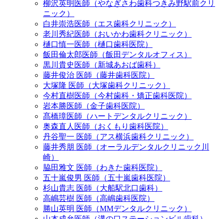
柳沢英明医師（やなぎさわ歯科つきみ野駅前クリ
ニック）
白井崇浩医師（エス歯科クリニック）
老川秀紀医師（おいかわ歯科クリニック）
樋口慎一医師（樋口歯科医院）
飯田倫太郎医師（飯田デンタルオフィス）
黒川貴史医師（新城あおば歯科）
藤井俊治 医師（藤井歯科医院）
大塚隆 医師（大塚歯科クリニック）
今村直樹医師（今村歯科・矯正歯科医院）
岩本勝医師（金子歯科医院）
髙橋璋医師（ハートデンタルクリニック）
奥森直人医師（おくもり歯科医院）
丹谷聖一 医師（アス横浜歯科クリニック）
藤井秀朋 医師（オーラルデンタルクリニック川
崎）
脇田雅文 医師（わきた歯科医院）
五十嵐俊男 医師（五十嵐歯科医院）
杉山貴志 医師（大船駅北口歯科）
高嶋芸樹 医師（高嶋歯科医院）
勝山英明 医師（MMデンタルクリニック）
山本成允医師（溝の口ステーションビル歯科）