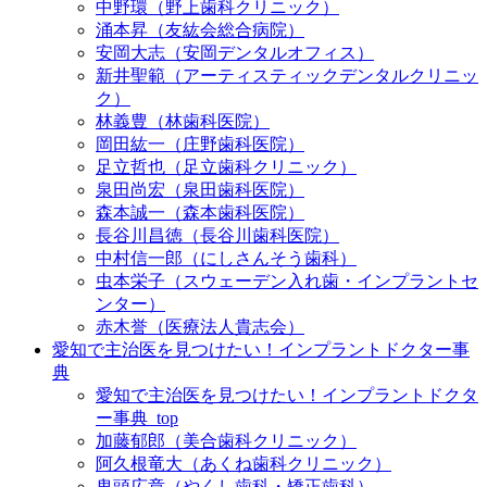
中野環（野上歯科クリニック）
涌本昇（友紘会総合病院）
安岡大志（安岡デンタルオフィス）
新井聖範（アーティスティックデンタルクリニッ
ク）
林義豊（林歯科医院）
岡田紘一（庄野歯科医院）
足立哲也（足立歯科クリニック）
泉田尚宏（泉田歯科医院）
森本誠一（森本歯科医院）
長谷川昌徳（長谷川歯科医院）
中村信一郎（にしさんそう歯科）
虫本栄子（スウェーデン入れ歯・インプラントセ
ンター）
赤木誉（医療法人貴志会）
愛知で主治医を見つけたい！インプラントドクター事
典
愛知で主治医を見つけたい！インプラントドクタ
ー事典_top
加藤郁郎（美合歯科クリニック）
阿久根竜大（あくね歯科クリニック）
鬼頭広章（やくし歯科・矯正歯科）