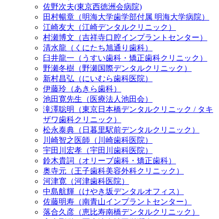
佐野次夫(東京西徳洲会病院)
田村暢章（明海大学歯学部付属 明海大学病院）
江崎友大（江崎デンタルクリニック）
村瀬博文（吉祥寺口腔インプラントセンター）
清水龍（くにたち旭通り歯科）
臼井龍一（うすい歯科・矯正歯科クリニック）
野瀬冬樹（野瀬国際デンタルクリニック）
新村昌弘（にいむら歯科医院）
伊藤玲（あきら歯科）
池田寛先生（医療法人池田会）
滝澤聡明（東京日本橋デンタルクリニック / タキ
ザワ歯科クリニック）
松永泰典（日暮里駅前デンタルクリニック）
川崎智之医師（川崎歯科医院）
宇田川宏孝（宇田川歯科医院）
鈴木貴詞（オリーブ歯科・矯正歯科）
奥寺元（王子歯科美容外科クリニック）
河津寛（河津歯科医院）
中島航輝（けやき坂デンタルオフィス）
佐藤明寿（南青山インプラントセンター）
落合久彦（恵比寿南橋デンタルクリニック）