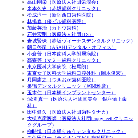
高山剛栄（医療法人社団栄潤会）
米本久史（赤坂歯科クリニック）
松成淳一（新宿西口歯科医院）
林揚春（優ビル歯科医院）
加藤英治（カトウ歯科）
石井宏明（医療法人社団ITS）
岩城賢珠（赤坂ヴィーナスデンタルクリニック）
朝日啓司（ASAHIデンタル・オフィス）
小倉普（日本歯科大学附属病院）
高森等（マミー歯科クリニック）
東京医科大学病院（松尾朗）
東京女子医科大学歯科口腔外科（岡本俊宏）
月岡庸之（つきおか歯科医院）
巣鴨デンタルクリニック（尾関雅彦）
玉木仁（日本橋インプラントセンター）
深澤 真一（医療法人社団真美会 銀座矯正歯
科）
田中健久（医療法人社団歯科タナカ）
大槻克彦医師（医療法人社団happy teethクリニッ
クグループ）
柳時悦（日本橋りゅうデンタルクリニック）
久保田良一（ライオンズビル歯科医院）