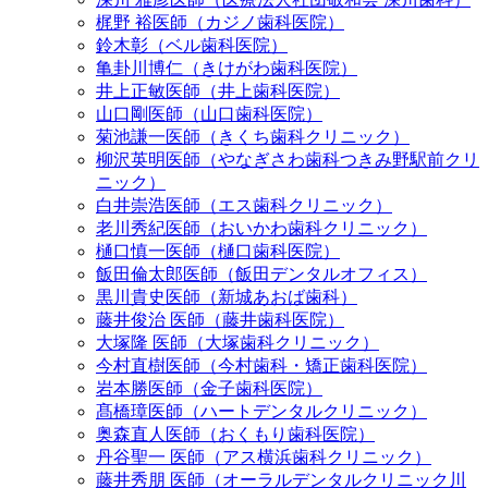
梶野 裕医師（カジノ歯科医院）
鈴木彰（ベル歯科医院）
亀卦川博仁（きけがわ歯科医院）
井上正敏医師（井上歯科医院）
山口剛医師（山口歯科医院）
菊池謙一医師（きくち歯科クリニック）
柳沢英明医師（やなぎさわ歯科つきみ野駅前クリ
ニック）
白井崇浩医師（エス歯科クリニック）
老川秀紀医師（おいかわ歯科クリニック）
樋口慎一医師（樋口歯科医院）
飯田倫太郎医師（飯田デンタルオフィス）
黒川貴史医師（新城あおば歯科）
藤井俊治 医師（藤井歯科医院）
大塚隆 医師（大塚歯科クリニック）
今村直樹医師（今村歯科・矯正歯科医院）
岩本勝医師（金子歯科医院）
髙橋璋医師（ハートデンタルクリニック）
奥森直人医師（おくもり歯科医院）
丹谷聖一 医師（アス横浜歯科クリニック）
藤井秀朋 医師（オーラルデンタルクリニック川