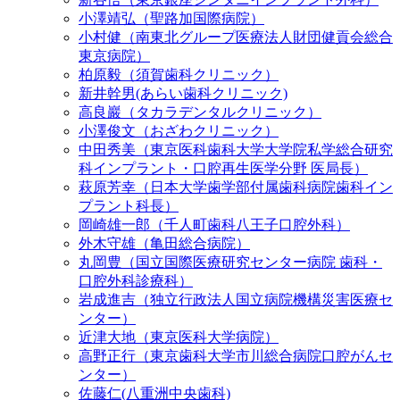
小澤靖弘（聖路加国際病院）
小村健（南東北グループ医療法人財団健貢会総合
東京病院）
柏原毅（須賀歯科クリニック）
新井幹男(あらい歯科クリニック)
高良巖（タカラデンタルクリニック）
小澤俊文（おざわクリニック）
中田秀美（東京医科歯科大学大学院私学総合研究
科インプラント・口腔再生医学分野 医局長）
萩原芳幸（日本大学歯学部付属歯科病院歯科イン
プラント科長）
岡崎雄一郎（千人町歯科八王子口腔外科）
外木守雄（亀田総合病院）
丸岡豊（国立国際医療研究センター病院 歯科・
口腔外科診療科）
岩成進吉（独立行政法人国立病院機構災害医療セ
ンター）
近津大地（東京医科大学病院）
高野正行（東京歯科大学市川総合病院口腔がんセ
ンター）
佐藤仁(八重洲中央歯科)