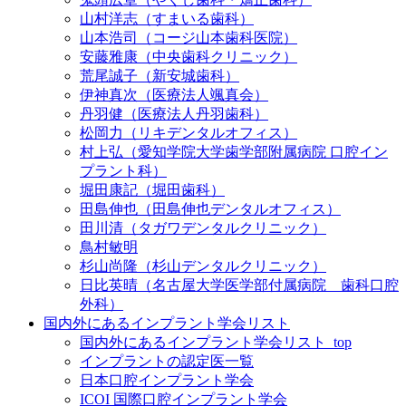
山村洋志（すまいる歯科）
山本浩司（コージ山本歯科医院）
安藤雅康（中央歯科クリニック）
荒尾誠子（新安城歯科）
伊神真次（医療法人颯真会）
丹羽健（医療法人丹羽歯科）
松岡力（リキデンタルオフィス）
村上弘（愛知学院大学歯学部附属病院 口腔イン
プラント科）
堀田康記（堀田歯科）
田島伸也（田島伸也デンタルオフィス）
田川清（タガワデンタルクリニック）
鳥村敏明
杉山尚隆（杉山デンタルクリニック）
日比英晴（名古屋大学医学部付属病院 歯科口腔
外科）
国内外にあるインプラント学会リスト
国内外にあるインプラント学会リスト_top
インプラントの認定医一覧
日本口腔インプラント学会
ICOI 国際口腔インプラント学会