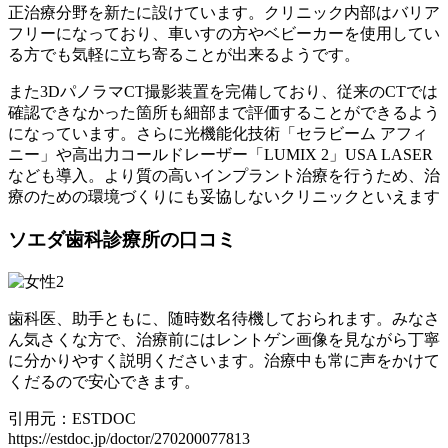
正治療分野を新たに設けています。クリニック内部はバリア
フリーになっており、車いすの方やベビーカーを使用してい
る方でも気軽に立ち寄ることが出来るようです。
また3DパノラマCT撮影装置を完備しており、従来のCTでは
確認できなかった箇所も細部まで評価することができるよう
になっています。さらに光機能化技術「セラビーム アフィ
ニー」や高出力コールドレーザー「LUMIX 2」USA LASER
なども導入。より質の高いインプラント治療を行うため、治
療のための環境づくりにも妥協しないクリニックといえます
ソエダ歯科診療所の口コミ
歯科医、助手ともに、随時数名待機しておられます。みなさ
ん気さくな方で、治療前にはレントゲン画像を見ながら丁寧
に分かりやすく説明くださいます。治療中も常に声をかけて
くだるので安心できます。
引用元：ESTDOC
https://estdoc.jp/doctor/270200077813