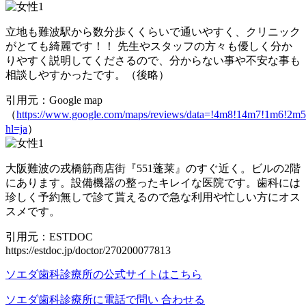
立地も難波駅から数分歩くくらいで通いやすく、クリニック
がとても綺麗です！！ 先生やスタッフの方々も優しく分か
りやすく説明してくださるので、分からない事や不安な事も
相談しやすかったです。（後略）
引用元：Google map
（
https://www.google.com/maps/reviews/data=!4m8!14m7
hl=ja
）
大阪難波の戎橋筋商店街『551蓬莱』のすぐ近く。ビルの2階
にあります。設備機器の整ったキレイな医院です。歯科には
珍しく予約無しで診て貰えるので急な利用や忙しい方にオス
スメです。
引用元：ESTDOC
https://estdoc.jp/doctor/270200077813
ソエダ歯科診療所の公式サイトはこちら
ソエダ歯科診療所に電話で問い 合わせる