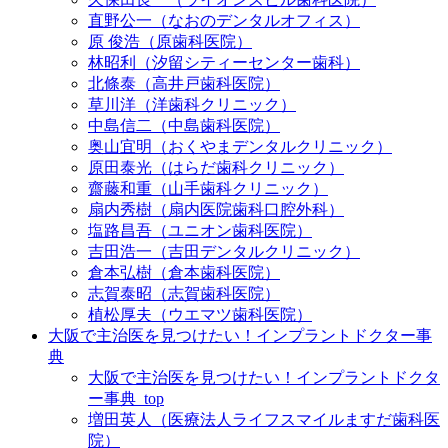
直野公一（なおのデンタルオフィス）
原 俊浩（原歯科医院）
林昭利（汐留シティーセンター歯科）
北條泰（高井戸歯科医院）
草川洋（洋歯科クリニック）
中島信二（中島歯科医院）
奥山宜明（おくやまデンタルクリニック）
原田泰光（はらだ歯科クリニック）
齋藤和重（山手歯科クリニック）
扇内秀樹（扇内医院歯科口腔外科）
塩路昌吾（ユニオン歯科医院）
吉田浩一（吉田デンタルクリニック）
倉本弘樹（倉本歯科医院）
志賀泰昭（志賀歯科医院）
植松厚夫（ウエマツ歯科医院）
大阪で主治医を見つけたい！インプラントドクター事
典
大阪で主治医を見つけたい！インプラントドクタ
ー事典_top
増田英人（医療法人ライフスマイルますだ歯科医
院）