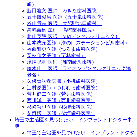
崎）
脇田雅文 医師（わきた歯科医院）
五十嵐俊男 医師（五十嵐歯科医院）
杉山貴志 医師（大船駅北口歯科）
高嶋芸樹 医師（高嶋歯科医院）
勝山英明 医師（MMデンタルクリニック）
山本成允医師（溝の口ステーションビル歯科）
福西雅史医師（つるま歯科医院）
栗林伸之医師（栗林歯科）
滝澤聡明 医師（湘南藤沢歯科）
鈴木仙一 医師（ライオンデンタルクリニック海
老名）
久保倉弘孝医師（小机歯科医院）
辻村傑医師（つじむら歯科医院）
菅井健二医師（菅井歯科医院）
西川洋二医師（西川歯科医院）
杉﨑哲也医師（杉崎歯科医院）
柴垣博一医師（柴垣歯科医院）
埼玉で主治医を見つけたい！インプラントドクター事
典
埼玉で主治医を見つけたい！インプラントドクタ